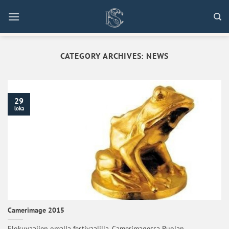
Skip
to
content
CATEGORY ARCHIVES:
NEWS
29
loka
Camerimage 2015
Elokuvaajien omalla festivaalilla, Camerimagessa Puolan