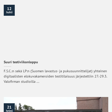
12
huhti
Suuri testiviikonloppu
F.S.C.:n sekä LP:n (Suomen lavastus- ja pukusuunnittelijat) yhteinen
digitaalisten elokuvakameroiden testitilaisuus järjestettiin 27.-29.3.
Valofirman studioilla ...
21
helmi