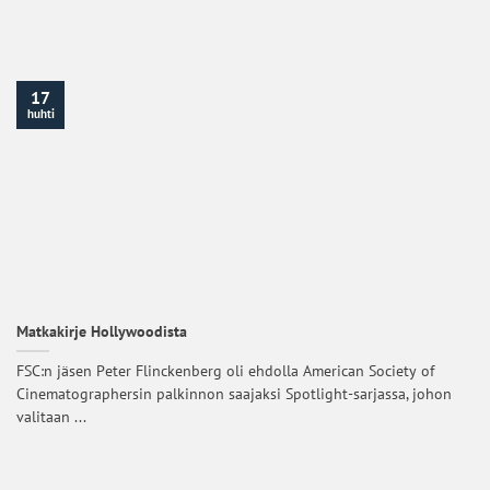
17
huhti
Matkakirje Hollywoodista
FSC:n jäsen Peter Flinckenberg oli ehdolla American Society of
Cinematographersin palkinnon saajaksi Spotlight-sarjassa, johon
valitaan ...