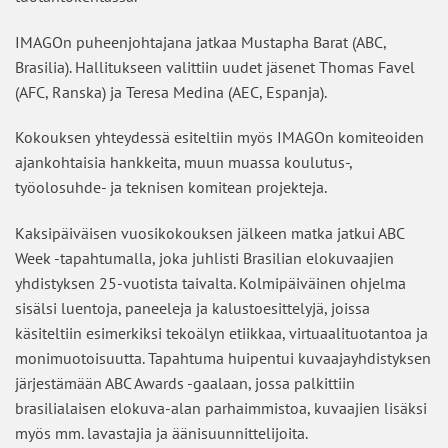
IMAGOn puheenjohtajana jatkaa Mustapha Barat (ABC,
Brasilia). Hallitukseen valittiin uudet jäsenet Thomas Favel
(AFC, Ranska) ja Teresa Medina (AEC, Espanja).
Kokouksen yhteydessä esiteltiin myös IMAGOn komiteoiden
ajankohtaisia hankkeita, muun muassa koulutus-,
työolosuhde- ja teknisen komitean projekteja.
Kaksipäiväisen vuosikokouksen jälkeen matka jatkui ABC
Week -tapahtumalla, joka juhlisti Brasilian elokuvaajien
yhdistyksen 25-vuotista taivalta. Kolmipäiväinen ohjelma
sisälsi luentoja, paneeleja ja kalustoesittelyjä, joissa
käsiteltiin esimerkiksi tekoälyn etiikkaa, virtuaalituotantoa ja
monimuotoisuutta. Tapahtuma huipentui kuvaajayhdistyksen
järjestämään ABC Awards -gaalaan, jossa palkittiin
brasilialaisen elokuva-alan parhaimmistoa, kuvaajien lisäksi
myös mm. lavastajia ja äänisuunnittelijoita.