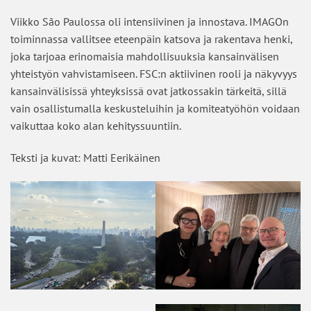
Viikko São Paulossa oli intensiivinen ja innostava. IMAGOn
toiminnassa vallitsee eteenpäin katsova ja rakentava henki,
joka tarjoaa erinomaisia mahdollisuuksia kansainvälisen
yhteistyön vahvistamiseen. FSC:n aktiivinen rooli ja näkyvyys
kansainvälisissä yhteyksissä ovat jatkossakin tärkeitä, sillä
vain osallistumalla keskusteluihin ja komiteatyöhön voidaan
vaikuttaa koko alan kehityssuuntiin.
Teksti ja kuvat: Matti Eerikäinen