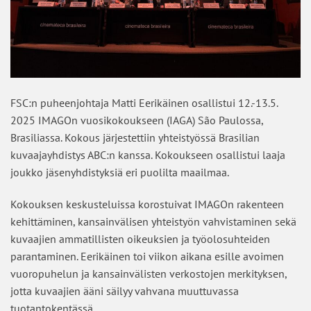
FSC:n puheenjohtaja Matti Eerikäinen osallistui 12.-13.5.
2025 IMAGOn vuosikokoukseen (IAGA) São Paulossa,
Brasiliassa. Kokous järjestettiin yhteistyössä Brasilian
kuvaajayhdistys ABC:n kanssa. Kokoukseen osallistui laaja
joukko jäsenyhdistyksiä eri puolilta maailmaa.
Kokouksen keskusteluissa korostuivat IMAGOn rakenteen
kehittäminen, kansainvälisen yhteistyön vahvistaminen sekä
kuvaajien ammatillisten oikeuksien ja työolosuhteiden
parantaminen. Eerikäinen toi viikon aikana esille avoimen
vuoropuhelun ja kansainvälisten verkostojen merkityksen,
jotta kuvaajien ääni säilyy vahvana muuttuvassa
tuotantokentässä.