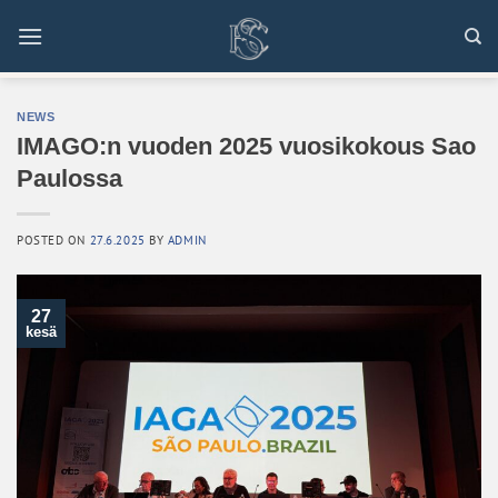
Skip
to
content
NEWS
IMAGO:n vuoden 2025 vuosikokous Sao
Paulossa
POSTED ON
27.6.2025
BY
ADMIN
27
kesä