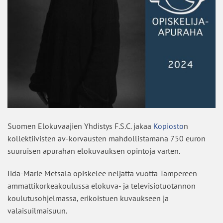
Suomen Elokuvaajien Yhdistys F.S.C. jakaa
Kopiosto
n
kollektiivisten av-korvausten mahdollistamana 750 euron
suuruisen apurahan elokuvauksen opintoja varten.
Iida-Marie Metsälä opiskelee neljättä vuotta Tampereen
ammattikorkeakoulussa elokuva- ja televisiotuotannon
koulutusohjelmassa, erikoistuen kuvaukseen ja
valaisuilmaisuun.