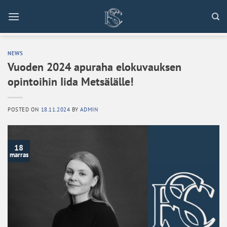
Skip
to
content
NEWS
Vuoden 2024 apuraha elokuvauksen
opintoihin Iida Metsälälle!
POSTED ON
18.11.2024
BY
ADMIN
18
marras