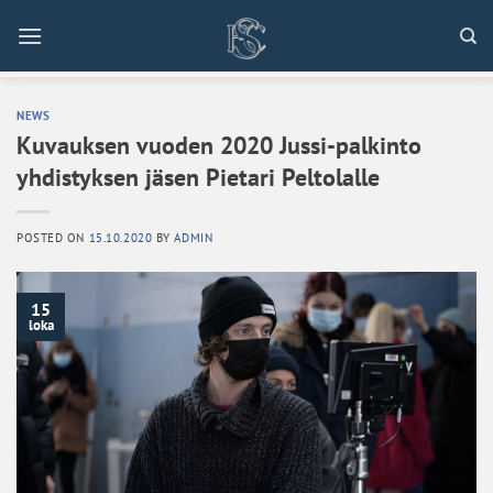
Skip
to
content
NEWS
Kuvauksen vuoden 2020 Jussi-palkinto
yhdistyksen jäsen Pietari Peltolalle
POSTED ON
15.10.2020
BY
ADMIN
15
loka