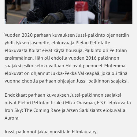
Vuoden 2020 parhaan kuvauksen Jussi-palkinto ojennettiin
yhdistyksen jäsenelle, elokuvaaja Pietari Peltolalle
elokuvasta Koirat eivät käytä housuja. Palkinto oli Peltolan
ensimmäinen. Hän oli ehdolla vuoden 2016 palkinnon
saajaksi esikoiselokuvallaan He ovat paenneet. Molemmat
elokuvat on ohjannut Jukka-Pekka Valkeapää, joka oli tänä
vuonna ehdolla parhaan ohjaajan Jussi-palkinnon saajaksi.
Ehdokkaat parhaan kuvauksen Jussi-palkinnon saajaksi
olivat Pietari Peltolan lisäksi Mika Orasmaa, F.S.C. elokuvalla
Iron Sky: The Coming Race ja Arsen Sarkisiants elokuvalla
Aurora.
Jussi-palkinnot jakaa vuosittain Filmiaura ry.